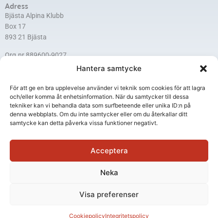
Adress
Bjästa Alpina Klubb
Box 17
893 21 Bjästa
Org.nr 889600-9027
Hantera samtycke
Kontakt
För att ge en bra upplevelse använder vi teknik som cookies för att lagra
info@bjastaalpina.se
0660-22 03 73
och/eller komma åt enhetsinformation. När du samtycker till dessa
tekniker kan vi behandla data som surfbeteende eller unika ID:n på
Information
denna webbplats. Om du inte samtycker eller om du återkallar ditt
Webbkamera
samtycke kan detta påverka vissa funktioner negativt.
Integritetspolicy
Cookiepolicy
Acceptera
Följ oss
Neka
F
I
E
a
n
n
Visa preferenser
c
s
v
e
t
e
Copyright Bjästa Aplina klubb 2026 | Produktion: CoreIT, Örnsköldsvik
Cookiepolicy
Integritetspolicy