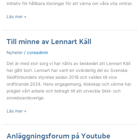
initiativ för hållbara lösningar för att värna om våra vita vintrar.
Läs mer »
Till minne av Lennart Käll
Till
minne
Nyheter
/
coreadmin
av
Lennart
Det är med stor sorg vi har nåtts av beskedet att Lennart Käll
Käll
har gått bort. Lennart har varit en ovärderlig del av Svenska
Skidförbundets styrelse sedan 2018 och valdes till vice
ordförande 2024. Hans engagemang, klokskap och värme har
präglat vårt arbete och bidragit till att utveckla Skid- och
snowboardsverige.
Läs mer »
Anläggningsforum på Youtube
Anläggningsforum