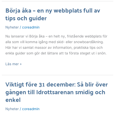
Börja åka – en ny webbplats full av
Börja
tips och guider
åka
–
en
Nyheter
/
coreadmin
ny
Nu lanserar vi Börja åka – en helt ny, fristående webbplats för
webbplats
alla som vill komma igång med skid- eller snowboardåkning.
full
Här har vi samlat massor av information, praktiska tips och
av
enkla guider som gör det lättare att ta första steget ut i snön.
tips
och
Läs mer »
guider
Viktigt före 31 december: Så blir över
Viktigt
gången till Idrottsarenan smidig och
före
31
enkel
december:
Så
Nyheter
/
coreadmin
blir