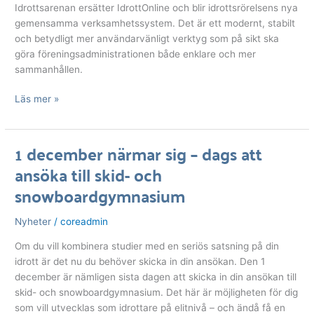
över
Idrottsarenan ersätter IdrottOnline och blir idrottsrörelsens nya
gången
gemensamma verksamhetssystem. Det är ett modernt, stabilt
till
och betydligt mer användarvänligt verktyg som på sikt ska
Idrottsarenan
göra föreningsadministrationen både enklare och mer
smidig
sammanhållen.
och
enkel
Läs mer »
1 december närmar sig – dags att
1
ansöka till skid- och
december
närmar
snowboardgymnasium
sig
–
Nyheter
/
coreadmin
dags
att
Om du vill kombinera studier med en seriös satsning på din
ansöka
idrott är det nu du behöver skicka in din ansökan. Den 1
till
december är nämligen sista dagen att skicka in din ansökan till
skid-
skid- och snowboardgymnasium. Det här är möjligheten för dig
och
som vill utvecklas som idrottare på elitnivå – och ändå få en