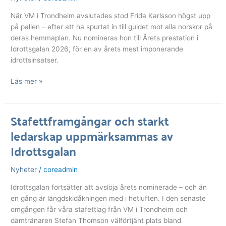
kategorin
När VM i Trondheim avslutades stod Frida Karlsson högst upp
Årets
på pallen – efter att ha spurtat in till guldet mot alla norskor på
prestation
deras hemmaplan. Nu nomineras hon till Årets prestation i
av
Idrottsgalan 2026, för en av årets mest imponerande
Idrottsgalan
idrottsinsatser.
Läs mer »
Stafettframgångar och starkt
Stafettframgångar
ledarskap uppmärksammas av
och
starkt
Idrottsgalan
ledarskap
uppmärksammas
Nyheter
/
coreadmin
av
Idrottsgalan
Idrottsgalan fortsätter att avslöja årets nominerade – och än
en gång är längdskidåkningen med i hetluften. I den senaste
omgången får våra stafettlag från VM i Trondheim och
damtränaren Stefan Thomson välförtjänt plats bland