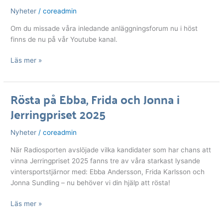
på
Nyheter
/
coreadmin
Youtube
Om du missade våra inledande anläggningsforum nu i höst
finns de nu på vår Youtube kanal.
Läs mer »
Rösta på Ebba, Frida och Jonna i
Rösta
Jerringpriset 2025
på
Ebba,
Frida
Nyheter
/
coreadmin
och
När Radiosporten avslöjade vilka kandidater som har chans att
Jonna
vinna Jerringpriset 2025 fanns tre av våra starkast lysande
i
vintersportstjärnor med: Ebba Andersson, Frida Karlsson och
Jerringpriset
Jonna Sundling – nu behöver vi din hjälp att rösta!
2025
Läs mer »