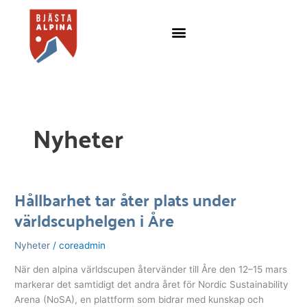
Hoppa
till
innehåll
Nyheter
Hållbarhet tar åter plats under
Hållbarhet
världscuphelgen i Åre
tar
åter
plats
Nyheter
/
coreadmin
under
När den alpina världscupen återvänder till Åre den 12–15 mars
världscuphelgen
markerar det samtidigt det andra året för Nordic Sustainability
i
Arena (NoSA), en plattform som bidrar med kunskap och
Åre