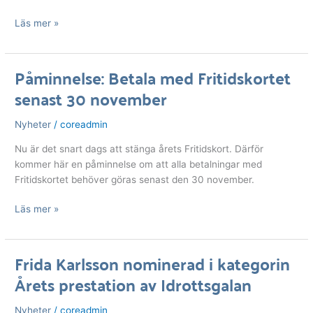
snowboardgymnasium
Läs mer »
Påminnelse: Betala med Fritidskortet
Påminnelse:
senast 30 november
Betala
med
Fritidskortet
Nyheter
/
coreadmin
senast
Nu är det snart dags att stänga årets Fritidskort. Därför
30
kommer här en påminnelse om att alla betalningar med
november
Fritidskortet behöver göras senast den 30 november.
Läs mer »
Frida Karlsson nominerad i kategorin
Frida
Årets prestation av Idrottsgalan
Karlsson
nominerad
i
Nyheter
/
coreadmin