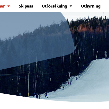
ar
Skipass
Utförsåkning
Uthyrning