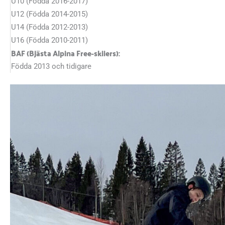
U10 (Födda 2016-2017)
U12 (Födda 2014-2015)
U14 (Födda 2012-2013)
U16 (Födda 2010-2011)
BAF (Bjästa Alpina Free-skiiers):
Födda 2013 och tidigare