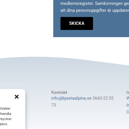
medlemsregister. Samkörningen genom
att dina personuppgifter är uppdate
SKICKA
Kontakt
I
lpina Klubb
info@bjastaalpina.se
0660-22 03
W
73
I
h/eller
jästa
C
ehandla
mtycker
889600-9027
tivt.