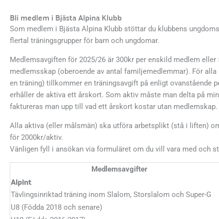
Bli medlem i Bjästa Alpina Klubb
Som medlem i Bjästa Alpina Klubb stöttar du klubbens ungdoms
flertal träningsgrupper för barn och ungdomar.
Medlemsavgiften för 2025/26 är 300kr per enskild medlem eller 5
medlemsskap (oberoende av antal familjemedlemmar). För alla ak
en träning) tillkommer en träningsavgift på enligt ovanstående pe
erhåller de aktiva ett årskort. Som aktiv måste man delta på min
faktureras man upp till vad ett årskort kostar utan medlemskap.
Alla aktiva (eller målsmän) ska utföra arbetsplikt (stå i liften) om
för 2000kr/aktiv.
Vänligen fyll i ansökan via formuläret om du vill vara med och s
Medlemsavgifter
Alpint
Tävlingsinriktad träning inom Slalom, Storslalom och Super-G
U8 (Födda 2018 och senare)