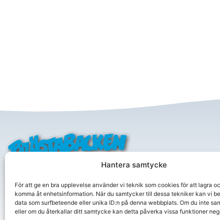
Adress
Hantera samtycke
Bjästa A
The heart of skiing
Box 17
Bjästabacken ägs och drivs genom ideella
För att ge en bra upplevelse använder vi teknik som cookies för att lagra oc
893 21 B
komma åt enhetsinformation. När du samtycker till dessa tekniker kan vi b
krafter av Bjästa Alpina Klubb. Föreningen
data som surfbeteende eller unika ID:n på denna webbplats. Om du inte sa
bedriver dels alpin träning för barn och
Org.nr 
eller om du återkallar ditt samtycke kan detta påverka vissa funktioner nega
ungdomar, men står även för drift och skötsel