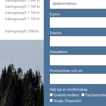
träningsavgift 1 500 kr
träningsavgift 1 700 kr
träningsavgift 1 700 kr
E-post
träningsavgift 1 700 kr
träningsavgift 1500 kr
Telefon
Gatuadress
Postnummer och ort
Välj typ av medlemskap
Enskild medlem
Familjemed
Grupp: Slopestyle