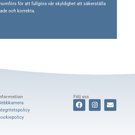
förs för att fullgöra vår skyldighet att säkerställa
rade och korrekta.
nformation
Följ oss
F
I
E
ebbkamera
a
n
n
ntegritetspolicy
c
s
v
ookiepolicy
e
t
e
b
a
l