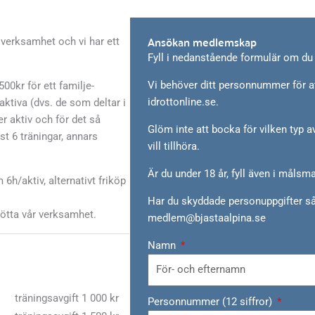
Ansökan medlemskap
verksamhet och vi har ett
Fyll i nedanstående formulär om du 
Vi behöver ditt personnummer för a
00kr för ett familje­
idrottonline.se.
tiva (dvs. de som deltar i
r aktiv och för det så
Glöm inte att bocka för vilken typ
st 6 träningar, annars
vill tillhöra.
Är du under 18 år, fyll även i målsma
 6h/aktiv, alternativt friköp
Har du skyddade personuppgifter så 
tötta vår verksamhet.
medlem@bjastaalpina.se
Namn
träningsavgift 1 000 kr
Personnummer (12 siffror)