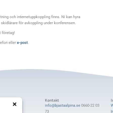
tning och internetuppkoppling finns. Ni kan hyra
r skidlärare för avkoppling under konferensen.
 företag!
lefon eller
e-post
.
Kontakt
I
lpina Klubb
info@bjastaalpina.se
0660-22 03
W
73
I