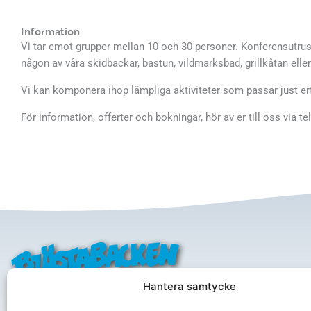
Information
Vi tar emot grupper mellan 10 och 30 personer. Konferensutrus
någon av våra skidbackar, bastun, vildmarksbad, grillkåtan elle
Vi kan komponera ihop lämpliga aktiviteter som passar just ert
För information, offerter och bokningar, hör av er till oss via te
Adress
Hantera samtycke
Bjästa A
The heart of skiing
Box 17