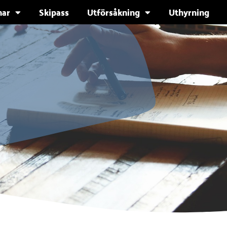
ar
Skipass
Utförsåkning
Uthyrning
r för upp till 30